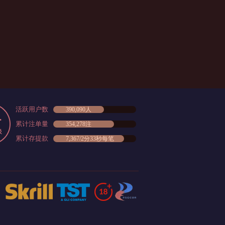
活跃用户数
390,090人
累计注单量
354,281注
累计存提款
7,367/2分33秒每笔