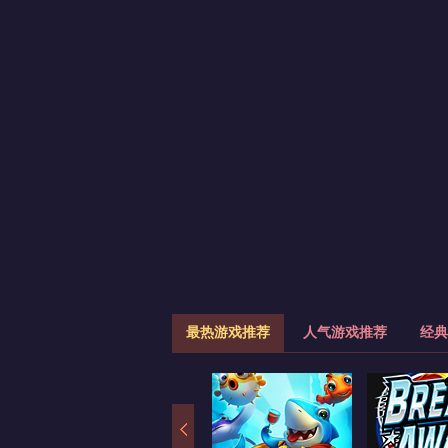
最热游戏推荐
人气游戏推荐
经典