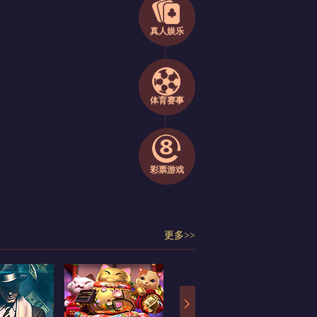
真人娱乐
体育赛事
彩票游戏
更多>>