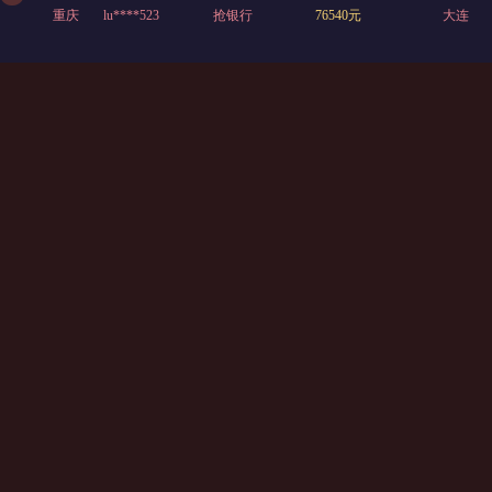
重庆
lu****523
抢银行
76540元
大连