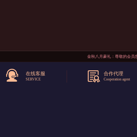
金秋八月豪礼：尊敬的会员您好
在线客服
合作代理
SERVICE
Cooperation agent