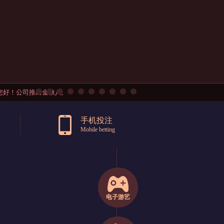
！公司推出金秋八月豪礼大礼包，金秋八月，硕果累累，鸿运当头；正值收获的
手机投注
Mobile betting
电子游艺