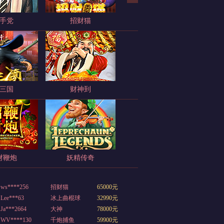
手党
招财猫
三国
财神到
财鞭炮
妖精传奇
ws****256
招财猫
65000元
Lee***63
冰上曲棍球
32990元
Ja***2664
大神
78000元
WV****130
千炮捕鱼
59900元